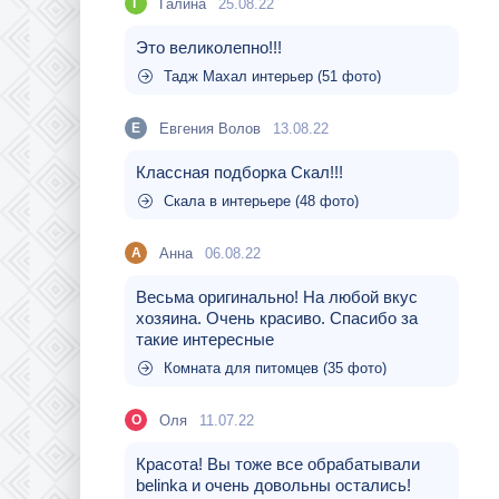
Галина
25.08.22
Г
Это великолепно!!!
Тадж Махал интерьер (51 фото)
Евгения Волов
13.08.22
Е
Классная подборка Скал!!!
Скала в интерьере (48 фото)
Aнна
06.08.22
A
Весьма оригинально! На любой вкус
хозяина. Очень красиво. Спасибо за
такие интересные
Комната для питомцев (35 фото)
Оля
11.07.22
О
Красота! Вы тоже все обрабатывали
belinka и очень довольны остались!