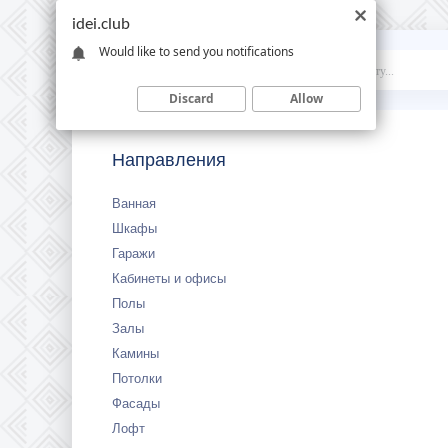
idei.club
Would like to send you notifications
Idei
.club
Discard
Allow
Направления
Ванная
Шкафы
Гаражи
Кабинеты и офисы
Полы
Залы
Камины
Потолки
Фасады
Лофт