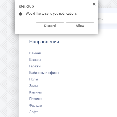
idei.club
Would like to send you notifications
Idei
.club
Discard
Allow
Направления
Ванная
Шкафы
Гаражи
Кабинеты и офисы
Полы
Залы
Камины
Потолки
Фасады
Лофт