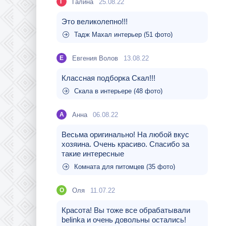
Галина
25.08.22
Г
Это великолепно!!!
Тадж Махал интерьер (51 фото)
Евгения Волов
13.08.22
Е
Классная подборка Скал!!!
Скала в интерьере (48 фото)
Aнна
06.08.22
A
Весьма оригинально! На любой вкус
хозяина. Очень красиво. Спасибо за
такие интересные
Комната для питомцев (35 фото)
Оля
11.07.22
О
Красота! Вы тоже все обрабатывали
belinka и очень довольны остались!