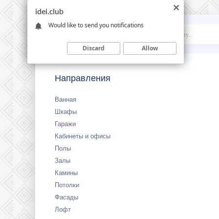
idei.club
Would like to send you notifications
Idei
.club
Discard
Allow
Направления
Ванная
Шкафы
Гаражи
Кабинеты и офисы
Полы
Залы
Камины
Потолки
Фасады
Лофт