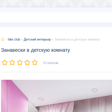
Idei.club
»
Детский интерьер
» Занавески в детскую комнату
Занавески в детскую комнату
0
голосов