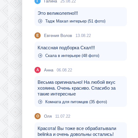
Галина
25.08.22
Г
Это великолепно!!!
Тадж Махал интерьер (51 фото)
Евгения Волов
13.08.22
Е
Классная подборка Скал!!!
Скала в интерьере (48 фото)
Aнна
06.08.22
A
Весьма оригинально! На любой вкус
хозяина. Очень красиво. Спасибо за
такие интересные
Комната для питомцев (35 фото)
Оля
11.07.22
О
Красота! Вы тоже все обрабатывали
belinka и очень довольны остались!