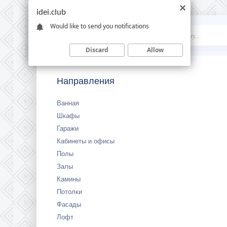
idei.club
Would like to send you notifications
Idei
.club
Discard
Allow
Направления
Ванная
Шкафы
Гаражи
Кабинеты и офисы
Полы
Залы
Камины
Потолки
Фасады
Лофт