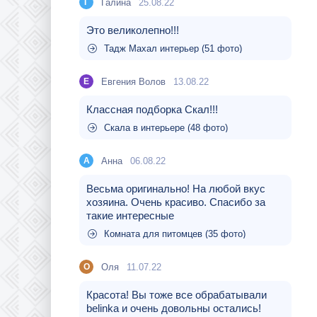
Галина
25.08.22
Г
Это великолепно!!!
Тадж Махал интерьер (51 фото)
Евгения Волов
13.08.22
Е
Классная подборка Скал!!!
Скала в интерьере (48 фото)
Aнна
06.08.22
A
Весьма оригинально! На любой вкус
хозяина. Очень красиво. Спасибо за
такие интересные
Комната для питомцев (35 фото)
Оля
11.07.22
О
Красота! Вы тоже все обрабатывали
belinka и очень довольны остались!