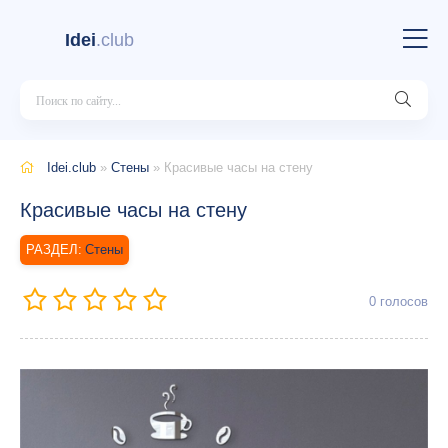
Idei
.club
Idei.club
»
Стены
» Красивые часы на стену
Красивые часы на стену
Стены
0
голосов