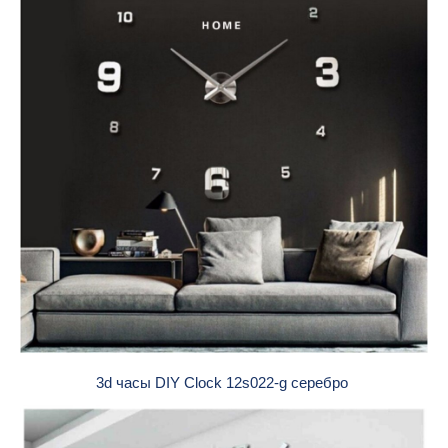
3d часы DIY Clock 12s022-g серебро