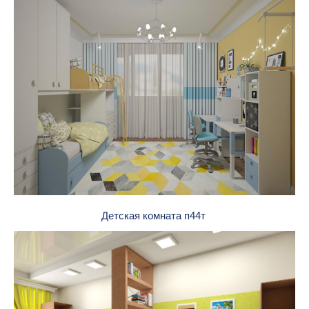
Детская комната п44т