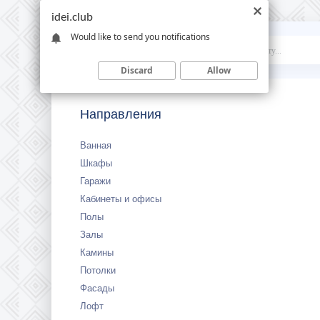
idei.club
Would like to send you notifications
Idei
.club
Discard
Allow
Направления
Ванная
Шкафы
Гаражи
Кабинеты и офисы
Полы
Залы
Камины
Потолки
Фасады
Лофт