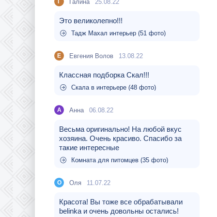
Галина
25.08.22
Г
Это великолепно!!!
Тадж Махал интерьер (51 фото)
Евгения Волов
13.08.22
Е
Классная подборка Скал!!!
Скала в интерьере (48 фото)
Aнна
06.08.22
A
Весьма оригинально! На любой вкус
хозяина. Очень красиво. Спасибо за
такие интересные
Комната для питомцев (35 фото)
Оля
11.07.22
О
Красота! Вы тоже все обрабатывали
belinka и очень довольны остались!