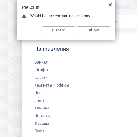
idei.club
Would like to send you notifications
Idei
.club
Discard
Allow
Направления
Ванная
Шкафы
Гаражи
Кабинеты и офисы
Полы
Залы
Камины
Потолки
Фасады
Лофт