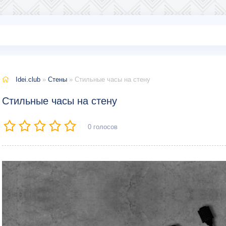
Idei.club
»
Стены
» Стильные часы на стену
Стильные часы на стену
0
голосов