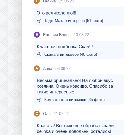
Галина
25.08.22
Г
Это великолепно!!!
Тадж Махал интерьер (51 фото)
Евгения Волов
13.08.22
Е
Классная подборка Скал!!!
Скала в интерьере (48 фото)
Aнна
06.08.22
A
Весьма оригинально! На любой вкус
хозяина. Очень красиво. Спасибо за
такие интересные
Комната для питомцев (35 фото)
Оля
11.07.22
О
Красота! Вы тоже все обрабатывали
belinka и очень довольны остались!