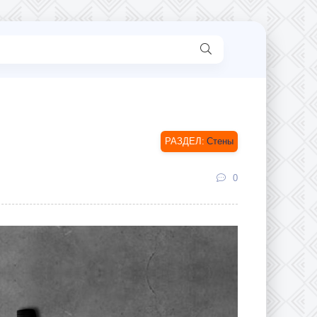
Стены
0