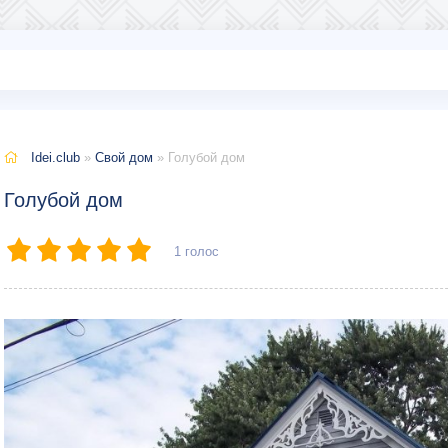
Idei.club
»
Свой дом
» Голубой дом
Голубой дом
1
голос