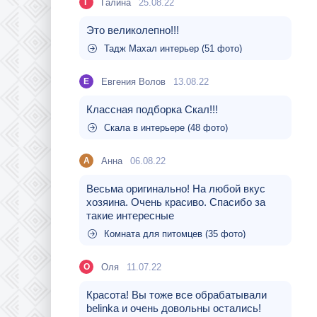
Галина
25.08.22
Г
Это великолепно!!!
Тадж Махал интерьер (51 фото)
Евгения Волов
13.08.22
Е
Классная подборка Скал!!!
Скала в интерьере (48 фото)
Aнна
06.08.22
A
Весьма оригинально! На любой вкус
хозяина. Очень красиво. Спасибо за
такие интересные
Комната для питомцев (35 фото)
Оля
11.07.22
О
Красота! Вы тоже все обрабатывали
belinka и очень довольны остались!