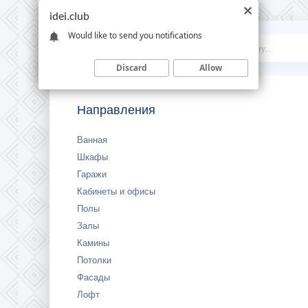
idei.club
Would like to send you notifications
Idei
.club
Discard
Allow
Направления
Ванная
Шкафы
Гаражи
Кабинеты и офисы
Полы
Залы
Камины
Потолки
Фасады
Лофт