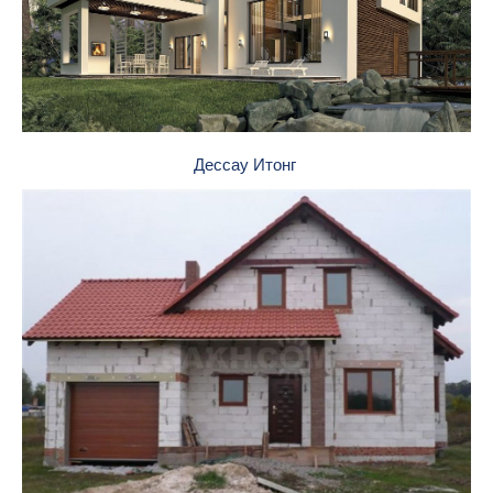
Дессау Итонг