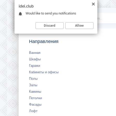
idei.club
Would like to send you notifications
Idei
.club
Discard
Allow
Направления
Ванная
Шкафы
Гаражи
Кабинеты и офисы
Полы
Залы
Камины
Потолки
Фасады
Лофт