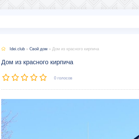
Idei.club
»
Свой дом
» Дом из красного кирпича
Дом из красного кирпича
0
голосов