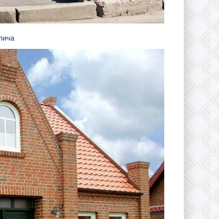
рпича