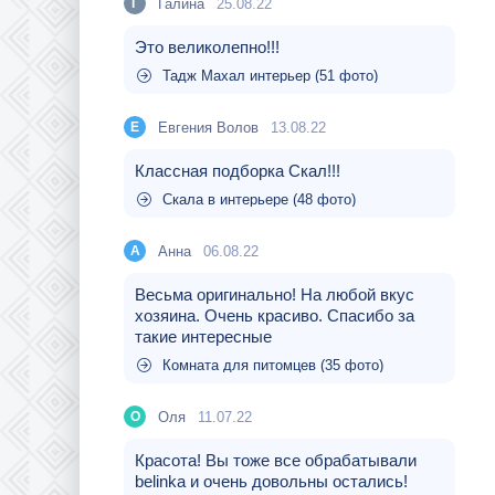
Галина
25.08.22
Г
Это великолепно!!!
Тадж Махал интерьер (51 фото)
Евгения Волов
13.08.22
Е
Классная подборка Скал!!!
Скала в интерьере (48 фото)
Aнна
06.08.22
A
Весьма оригинально! На любой вкус
хозяина. Очень красиво. Спасибо за
такие интересные
Комната для питомцев (35 фото)
Оля
11.07.22
О
Красота! Вы тоже все обрабатывали
belinka и очень довольны остались!