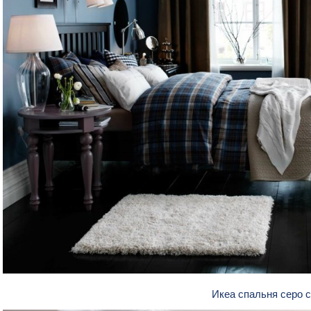
Икеа спальня серо 