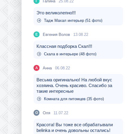
Галина
25.08.22
Г
Это великолепно!!!
Тадж Махал интерьер (51 фото)
Евгения Волов
13.08.22
Е
Классная подборка Скал!!!
Скала в интерьере (48 фото)
Aнна
06.08.22
A
Весьма оригинально! На любой вкус
хозяина. Очень красиво. Спасибо за
такие интересные
Комната для питомцев (35 фото)
Оля
11.07.22
О
Красота! Вы тоже все обрабатывали
belinka и очень довольны остались!