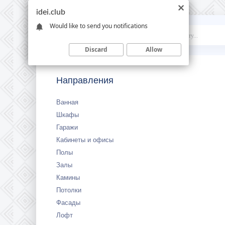
idei.club
Would like to send you notifications
Idei
.club
Discard
Allow
Направления
Ванная
Шкафы
Гаражи
Кабинеты и офисы
Полы
Залы
Камины
Потолки
Фасады
Лофт