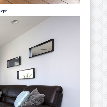
рьере