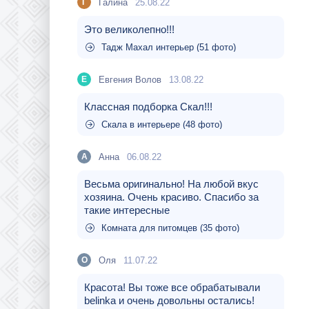
Галина
25.08.22
Г
Это великолепно!!!
Тадж Махал интерьер (51 фото)
Евгения Волов
13.08.22
Е
Классная подборка Скал!!!
Скала в интерьере (48 фото)
Aнна
06.08.22
A
Весьма оригинально! На любой вкус
хозяина. Очень красиво. Спасибо за
такие интересные
Комната для питомцев (35 фото)
Оля
11.07.22
О
Красота! Вы тоже все обрабатывали
belinka и очень довольны остались!