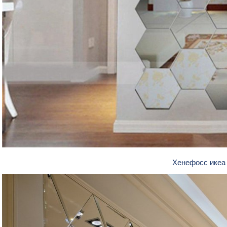
Хенефосс ике