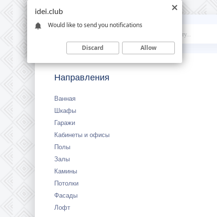
idei.club
Would like to send you notifications
Idei
.club
Discard
Allow
Направления
Ванная
Шкафы
Гаражи
Кабинеты и офисы
Полы
Залы
Камины
Потолки
Фасады
Лофт