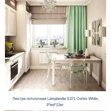
Люстра потолочная Lamplandia l1371 Cortes White,
3*led*12вт