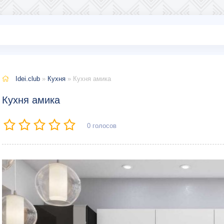
Idei.club
»
Кухня
» Кухня амика
Кухня амика
0
голосов