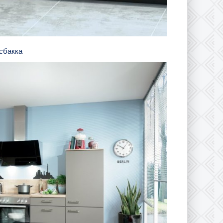
гсбакка