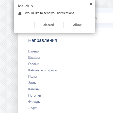
idei.club
Would like to send you notifications
Idei
.club
Discard
Allow
Направления
Ванная
Шкафы
Гаражи
Кабинеты и офисы
Полы
Залы
Камины
Потолки
Фасады
Лофт