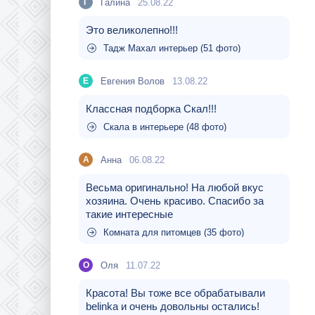
Галина
25.08.22
Г
Это великолепно!!!
Тадж Махал интерьер (51 фото)
Евгения Волов
13.08.22
Е
Классная подборка Скал!!!
Скала в интерьере (48 фото)
Aнна
06.08.22
A
Весьма оригинально! На любой вкус
хозяина. Очень красиво. Спасибо за
такие интересные
Комната для питомцев (35 фото)
Оля
11.07.22
О
Красота! Вы тоже все обрабатывали
belinka и очень довольны остались!