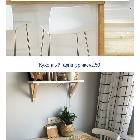
Кухонный гарнитур икея2.50