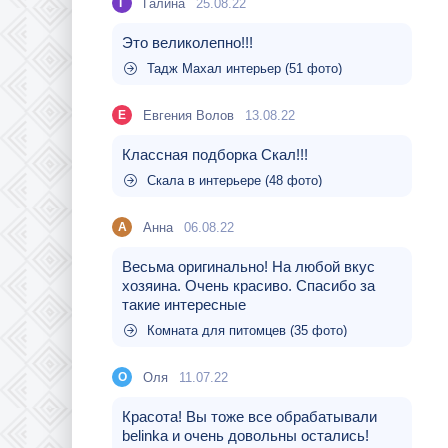
Галина
25.08.22
Г
Это великолепно!!!
Тадж Махал интерьер (51 фото)
Евгения Волов
13.08.22
Е
Классная подборка Скал!!!
Скала в интерьере (48 фото)
Aнна
06.08.22
A
Весьма оригинально! На любой вкус
хозяина. Очень красиво. Спасибо за
такие интересные
Комната для питомцев (35 фото)
Оля
11.07.22
О
Красота! Вы тоже все обрабатывали
belinka и очень довольны остались!