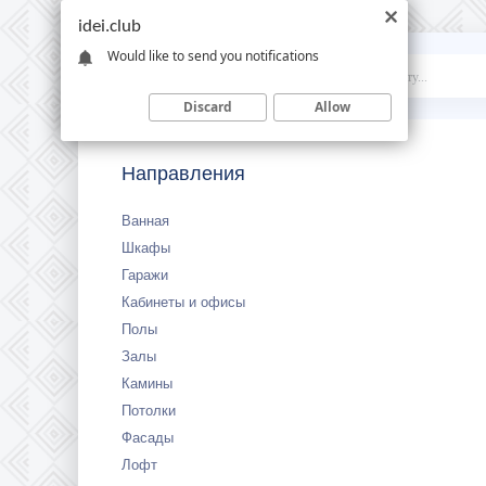
idei.club
Would like to send you notifications
Idei
.club
Discard
Allow
Направления
Ванная
Шкафы
Гаражи
Кабинеты и офисы
Полы
Залы
Камины
Потолки
Фасады
Лофт