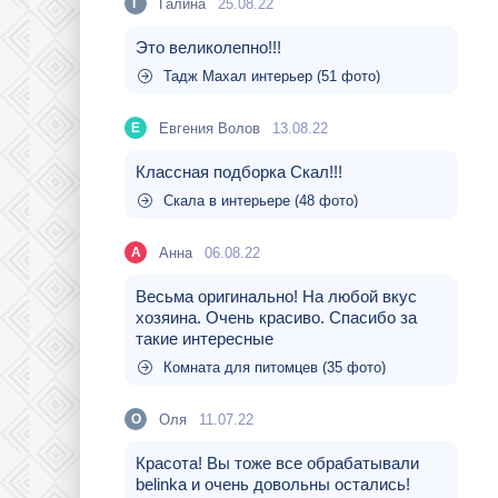
Галина
25.08.22
Г
Это великолепно!!!
Тадж Махал интерьер (51 фото)
Евгения Волов
13.08.22
Е
Классная подборка Скал!!!
Скала в интерьере (48 фото)
Aнна
06.08.22
A
Весьма оригинально! На любой вкус
хозяина. Очень красиво. Спасибо за
такие интересные
Комната для питомцев (35 фото)
Оля
11.07.22
О
Красота! Вы тоже все обрабатывали
belinka и очень довольны остались!