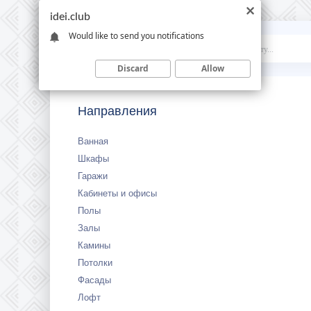
idei.club
Would like to send you notifications
Idei
.club
Discard
Allow
Направления
Ванная
Шкафы
Гаражи
Кабинеты и офисы
Полы
Залы
Камины
Потолки
Фасады
Лофт