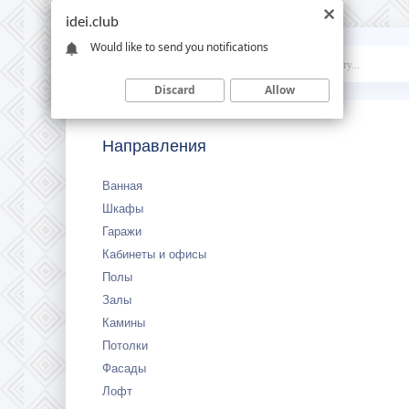
idei.club
Would like to send you notifications
Idei
.club
Discard
Allow
Направления
Ванная
Шкафы
Гаражи
Кабинеты и офисы
Полы
Залы
Камины
Потолки
Фасады
Лофт