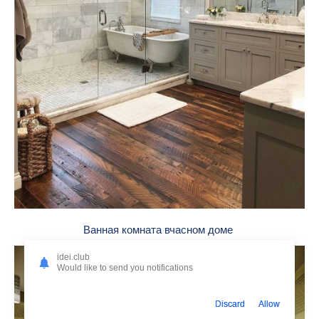
Ванная комната вчасном доме
idei.club
Would like to send you notifications
Discard
Allow