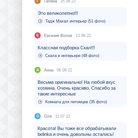
Галина
25.08.22
Г
Это великолепно!!!
Тадж Махал интерьер (51 фото)
Евгения Волов
13.08.22
Е
Классная подборка Скал!!!
Скала в интерьере (48 фото)
Aнна
06.08.22
A
Весьма оригинально! На любой вкус
хозяина. Очень красиво. Спасибо за
такие интересные
Комната для питомцев (35 фото)
Оля
11.07.22
О
Красота! Вы тоже все обрабатывали
belinka и очень довольны остались!