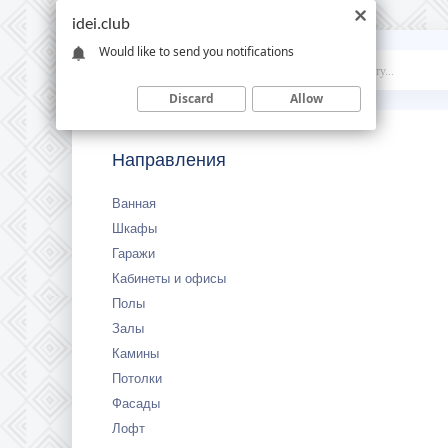
idei.club
Would like to send you notifications
Idei
.club
Discard
Allow
Направления
Ванная
Шкафы
Гаражи
Кабинеты и офисы
Полы
Залы
Камины
Потолки
Фасады
Лофт