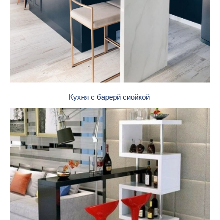
Кухня с барерй сиойкой