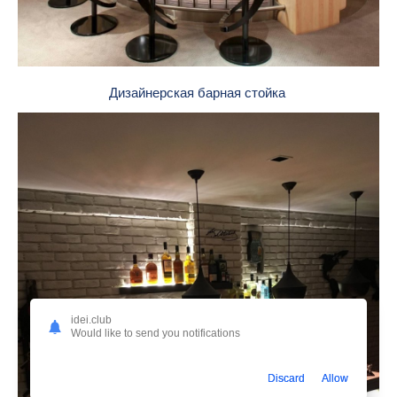
Дизайнерская барная стойка
idei.club
Would like to send you notifications
Discard
Allow