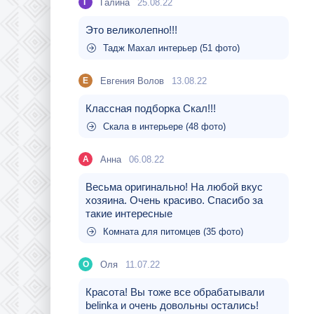
Галина
25.08.22
Г
Это великолепно!!!
Тадж Махал интерьер (51 фото)
Евгения Волов
13.08.22
Е
Классная подборка Скал!!!
Скала в интерьере (48 фото)
Aнна
06.08.22
A
Весьма оригинально! На любой вкус
хозяина. Очень красиво. Спасибо за
такие интересные
Комната для питомцев (35 фото)
Оля
11.07.22
О
Красота! Вы тоже все обрабатывали
belinka и очень довольны остались!