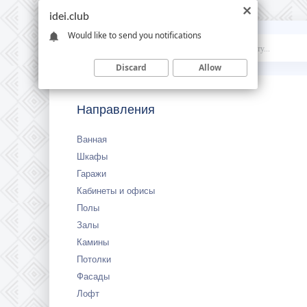
idei.club
Would like to send you notifications
Idei
.club
Discard
Allow
Направления
Ванная
Шкафы
Гаражи
Кабинеты и офисы
Полы
Залы
Камины
Потолки
Фасады
Лофт