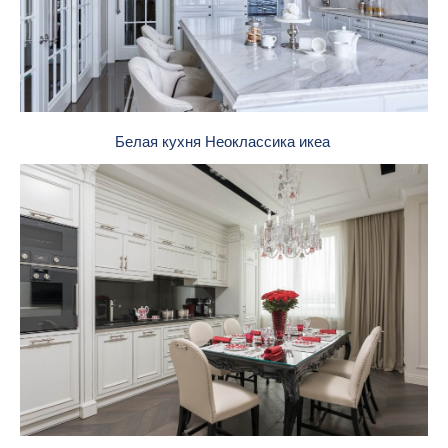
Белая кухня Неоклассика икеа