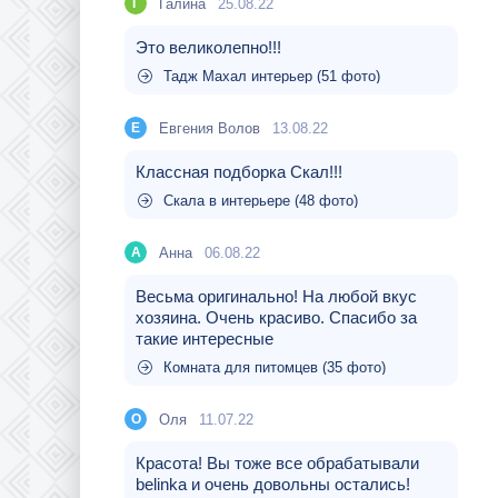
Галина
25.08.22
Г
Это великолепно!!!
Тадж Махал интерьер (51 фото)
Евгения Волов
13.08.22
Е
Классная подборка Скал!!!
Скала в интерьере (48 фото)
Aнна
06.08.22
A
Весьма оригинально! На любой вкус
хозяина. Очень красиво. Спасибо за
такие интересные
Комната для питомцев (35 фото)
Оля
11.07.22
О
Красота! Вы тоже все обрабатывали
belinka и очень довольны остались!