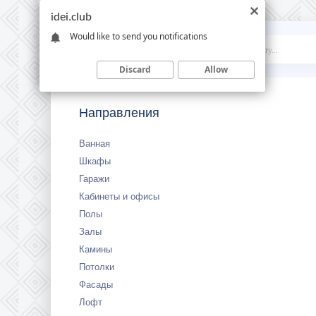
idei.club
Would like to send you notifications
Idei
.club
Discard
Allow
Направления
Ванная
Шкафы
Гаражи
Кабинеты и офисы
Полы
Залы
Камины
Потолки
Фасады
Лофт