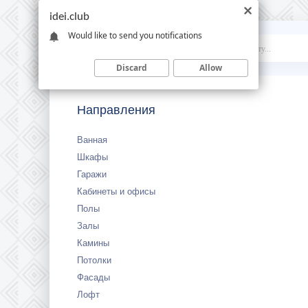
idei.club
Would like to send you notifications
Idei
.club
Discard
Allow
Направления
Ванная
Шкафы
Гаражи
Кабинеты и офисы
Полы
Залы
Камины
Потолки
Фасады
Лофт