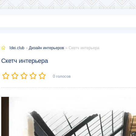
Idei.club
»
Дизайн интерьеров
» Скетч интерьера
Скетч интерьера
0
голосов