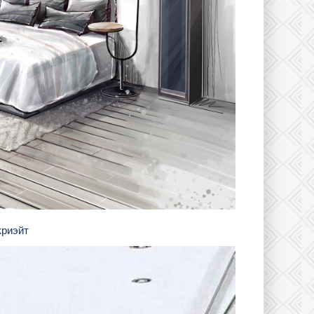
криэйт