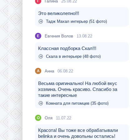
Галина
25.08.22
Г
Это великолепно!!!
Тадж Махал интерьер (51 фото)
Евгения Волов
13.08.22
Е
Классная подборка Скал!!!
Скала в интерьере (48 фото)
Aнна
06.08.22
A
Весьма оригинально! На любой вкус
хозяина. Очень красиво. Спасибо за
такие интересные
Комната для питомцев (35 фото)
Оля
11.07.22
О
Красота! Вы тоже все обрабатывали
belinka и очень довольны остались!