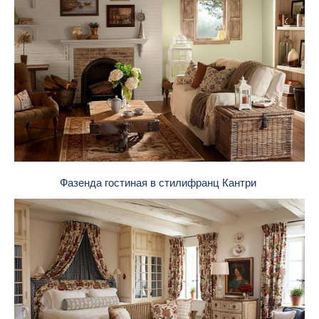
Фазенда гостиная в стилифранц Кантри