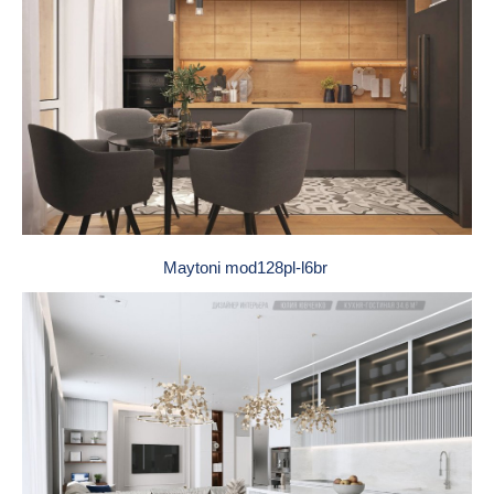
Maytoni mod128pl-l6br