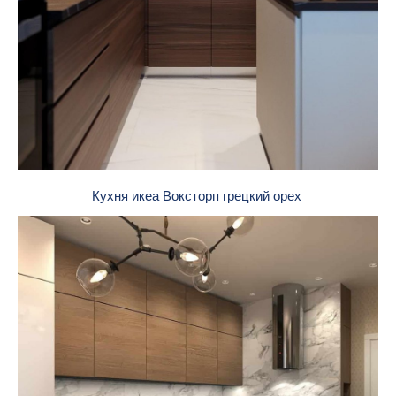
Кухня икеа Воксторп грецкий орех