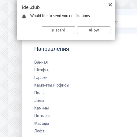
idei.club
Would like to send you notifications
Idei
.club
Discard
Allow
Направления
Ванная
Шкафы
Гаражи
Кабинеты и офисы
Полы
Залы
Камины
Потолки
Фасады
Лофт