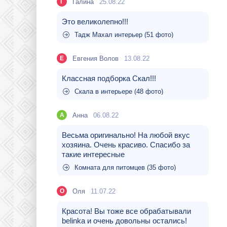
Галина
25.08.22
Г
Это великолепно!!!
Тадж Махал интерьер (51 фото)
Евгения Волов
13.08.22
Е
Классная подборка Скал!!!
Скала в интерьере (48 фото)
Aнна
06.08.22
A
Весьма оригинально! На любой вкус
хозяина. Очень красиво. Спасибо за
такие интересные
Комната для питомцев (35 фото)
Оля
11.07.22
О
Красота! Вы тоже все обрабатывали
belinka и очень довольны остались!