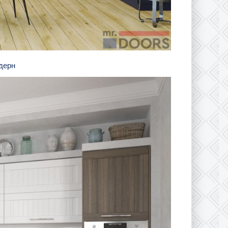
одерн