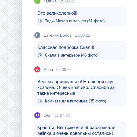
Галина
25.08.22
Г
Это великолепно!!!
Тадж Махал интерьер (51 фото)
Евгения Волов
13.08.22
Е
Классная подборка Скал!!!
Скала в интерьере (48 фото)
Aнна
06.08.22
A
Весьма оригинально! На любой вкус
хозяина. Очень красиво. Спасибо за
такие интересные
Комната для питомцев (35 фото)
Оля
11.07.22
О
Красота! Вы тоже все обрабатывали
belinka и очень довольны остались!