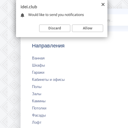
idei.club
Would like to send you notifications
Idei
.club
Discard
Allow
Направления
Ванная
Шкафы
Гаражи
Кабинеты и офисы
Полы
Залы
Камины
Потолки
Фасады
Лофт