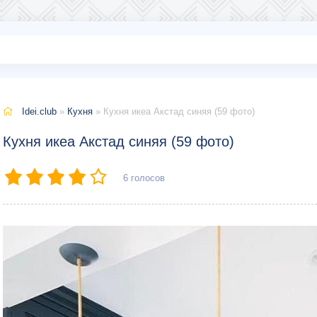
Idei.club
»
Кухня
» Кухня икеа Акстад синяя (59 фото)
Кухня икеа Акстад синяя (59 фото)
6
голосов