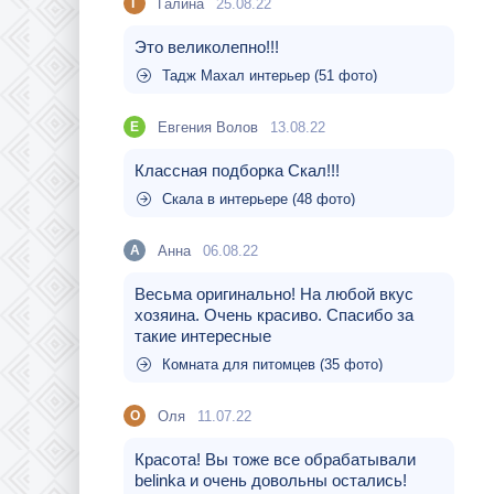
Галина
25.08.22
Г
Это великолепно!!!
Тадж Махал интерьер (51 фото)
Евгения Волов
13.08.22
Е
Классная подборка Скал!!!
Скала в интерьере (48 фото)
Aнна
06.08.22
A
Весьма оригинально! На любой вкус
хозяина. Очень красиво. Спасибо за
такие интересные
Комната для питомцев (35 фото)
Оля
11.07.22
О
Красота! Вы тоже все обрабатывали
belinka и очень довольны остались!