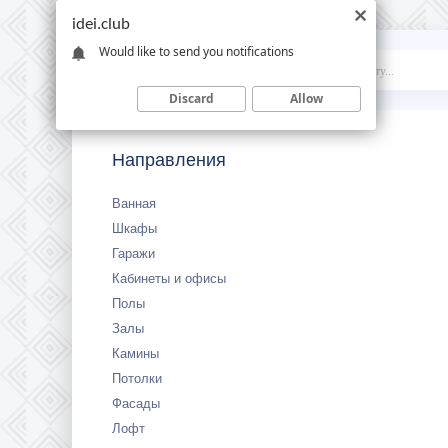
idei.club
Would like to send you notifications
Idei
.club
Discard
Allow
Направления
Ванная
Шкафы
Гаражи
Кабинеты и офисы
Полы
Залы
Камины
Потолки
Фасады
Лофт