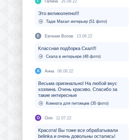
Галина
25.08.22
Г
Это великолепно!!!
Тадж Махал интерьер (51 фото)
Евгения Волов
13.08.22
Е
Классная подборка Скал!!!
Скала в интерьере (48 фото)
Aнна
06.08.22
A
Весьма оригинально! На любой вкус
хозяина. Очень красиво. Спасибо за
такие интересные
Комната для питомцев (35 фото)
Оля
11.07.22
О
Красота! Вы тоже все обрабатывали
belinka и очень довольны остались!