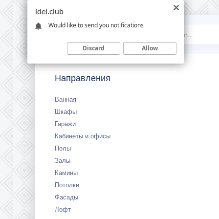
idei.club
Would like to send you notifications
Idei
.club
Discard
Allow
Направления
Ванная
Шкафы
Гаражи
Кабинеты и офисы
Полы
Залы
Камины
Потолки
Фасады
Лофт