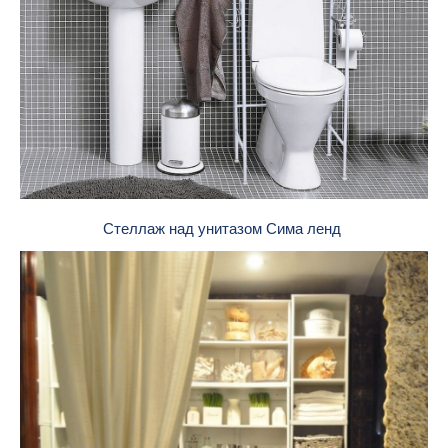
Стеллаж над унитазом Сима ленд