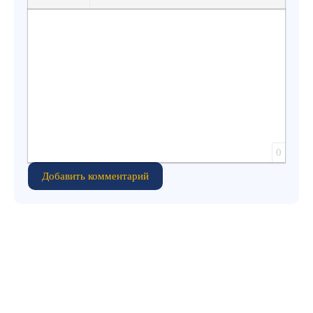
Вставить защищенную ссылку
Вставить смайлик
Вставка скрытого текста
Вставка цитаты
Вставка спойлера
0
Добавить комментарий