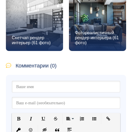
Кухня рендер (29
Питер из окна (46
фото)
фото)
Комментарии (0)
Полужирный
Курсив
Подчеркнутый
Зачеркнутый
Выравнивание
Нумерованный список
Маркированный спис
Вставить ссыл