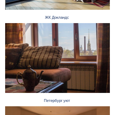
ЖК Докландс
Петербург уют