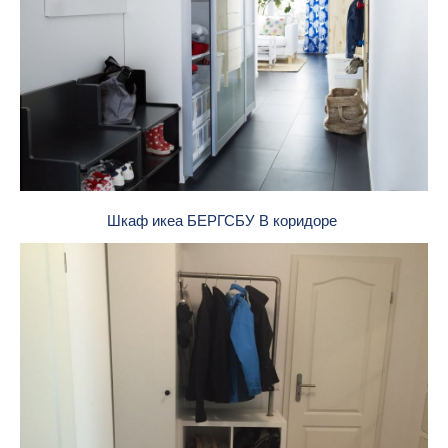
Шкаф икеа БЕРГСБУ В коридоре