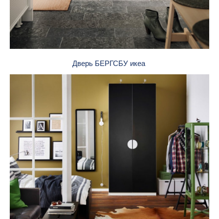
Дверь БЕРГСБУ икеа