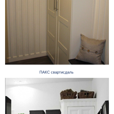
ПАКС свартисдаль