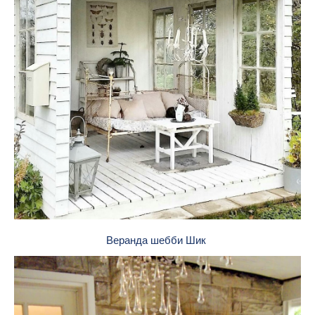
Веранда шебби Шик