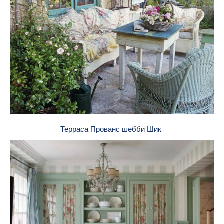
Терраса Прованс шебби Шик