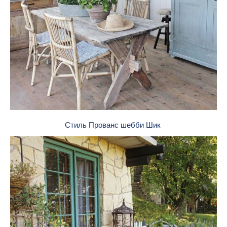
Стиль Прованс шебби Шик