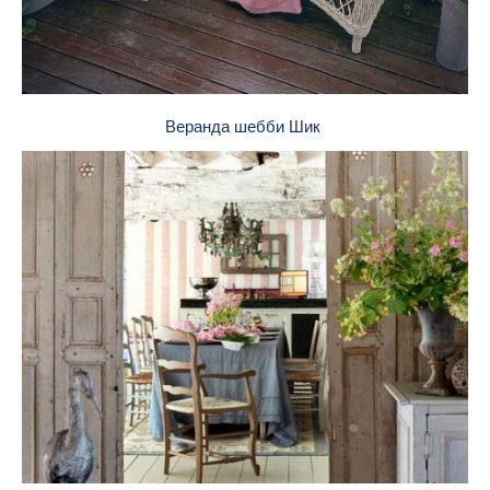
Веранда шебби Шик