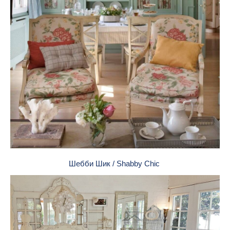
Шебби Шик / Shabby Chic