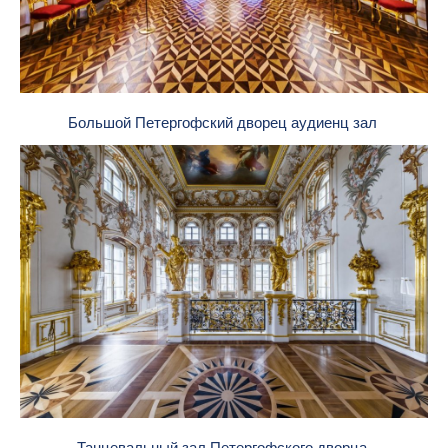
Большой Петергофский дворец аудиенц зал
Танцевальный зал Петергофского дворца