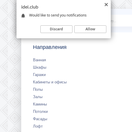
idei.club
Would like to send you notifications
Idei
.club
Discard
Allow
Направления
Ванная
Шкафы
Гаражи
Кабинеты и офисы
Полы
Залы
Камины
Потолки
Фасады
Лофт