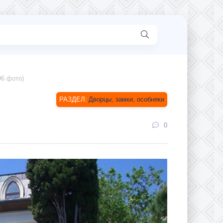
96 фото)
Дворцы, замки, особняки
0