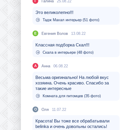
Галина
25.08.22
Г
Это великолепно!!!
Тадж Махал интерьер (51 фото)
Евгения Волов
13.08.22
Е
Классная подборка Скал!!!
Скала в интерьере (48 фото)
Aнна
06.08.22
A
Весьма оригинально! На любой вкус
хозяина. Очень красиво. Спасибо за
такие интересные
Комната для питомцев (35 фото)
Оля
11.07.22
О
Красота! Вы тоже все обрабатывали
belinka и очень довольны остались!