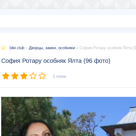
Idei.club
»
Дворцы, замки, особняки
» София Ротару особняк Ялта (
София Ротару особняк Ялта (96 фото)
1
голос