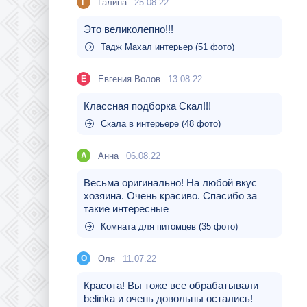
Галина
25.08.22
Г
Это великолепно!!!
Тадж Махал интерьер (51 фото)
Евгения Волов
13.08.22
Е
Классная подборка Скал!!!
Скала в интерьере (48 фото)
Aнна
06.08.22
A
Весьма оригинально! На любой вкус
хозяина. Очень красиво. Спасибо за
такие интересные
Комната для питомцев (35 фото)
Оля
11.07.22
О
Красота! Вы тоже все обрабатывали
belinka и очень довольны остались!