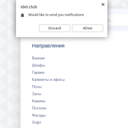
idei.club
Would like to send you notifications
Idei
.club
Discard
Allow
Направления
Ванная
Шкафы
Гаражи
Кабинеты и офисы
Полы
Залы
Камины
Потолки
Фасады
Лофт