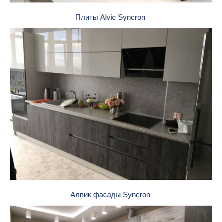
Плиты Alvic Syncron
Алвик фасады Syncron