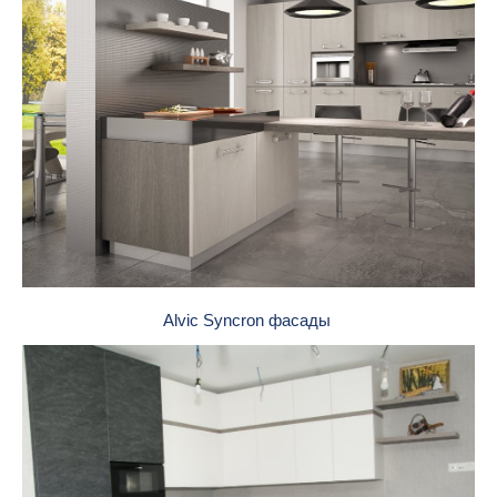
Alvic Syncron фасады