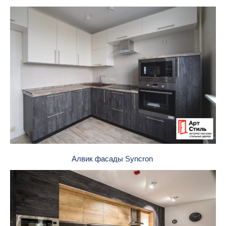
Алвик фасады Syncron