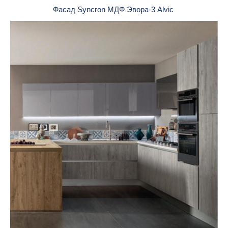
Фасад Syncron МДФ Эвора-3 Alvic