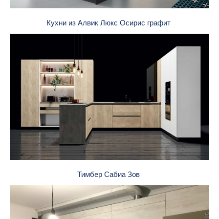
Кухни из Алвик Люкс Осирис графит
Тимбер Сабиа Зов