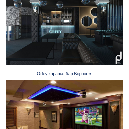
Orfey караоке-бар Воронеж