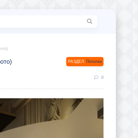
ото)
ото)
Потолки
0