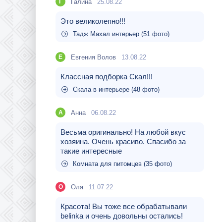
Галина
25.08.22
Г
Это великолепно!!!
Тадж Махал интерьер (51 фото)
Евгения Волов
13.08.22
Е
Классная подборка Скал!!!
Скала в интерьере (48 фото)
Aнна
06.08.22
A
Весьма оригинально! На любой вкус
хозяина. Очень красиво. Спасибо за
такие интересные
Комната для питомцев (35 фото)
Оля
11.07.22
О
Красота! Вы тоже все обрабатывали
belinka и очень довольны остались!