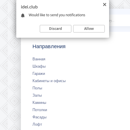
idei.club
Would like to send you notifications
Idei
.club
Discard
Allow
Направления
Ванная
Шкафы
Гаражи
Кабинеты и офисы
Полы
Залы
Камины
Потолки
Фасады
Лофт