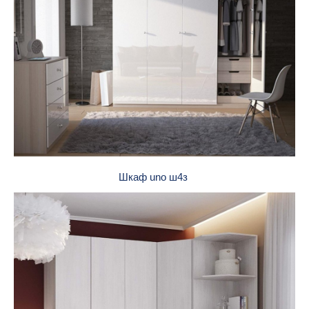
Шкаф uno ш4з