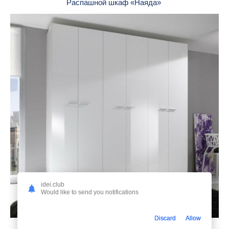
Распашной шкаф «Наяда»
idei.club
Would like to send you notifications
Discard
Allow