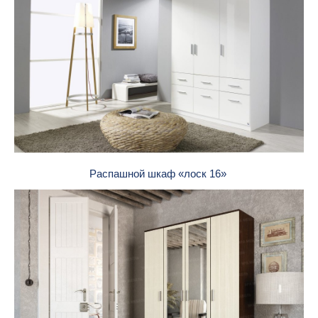
Распашной шкаф «лоск 16»