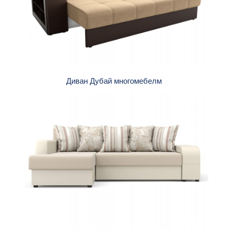
Диван Дубай многомебелм