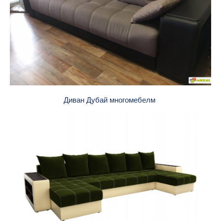
Диван Дубай многомебелм