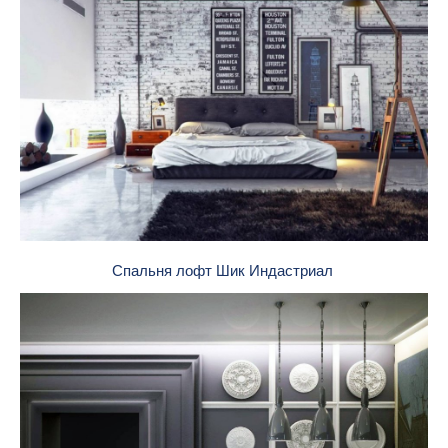
Спальня лофт Шик Индастриал