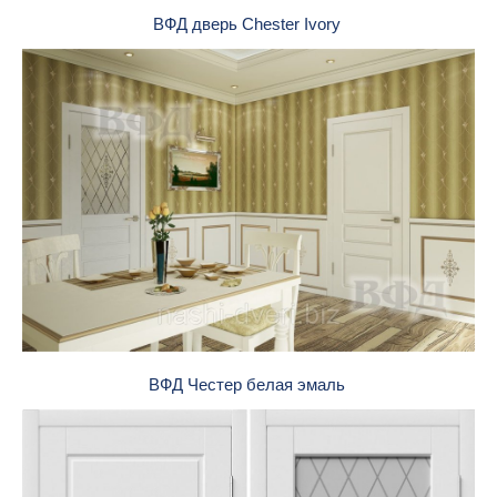
ВФД дверь Chester Ivory
ВФД Честер белая эмаль