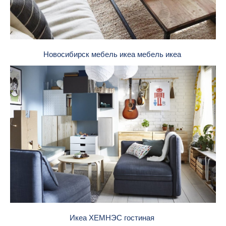
Новосибирск мебель икеа мебель икеа
Икеа ХЕМНЭС гостиная