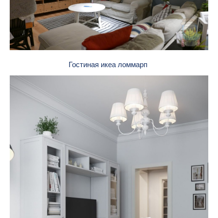
Гостиная икеа ломмарп