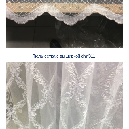
Тюль сетка с вышивкой dmf311