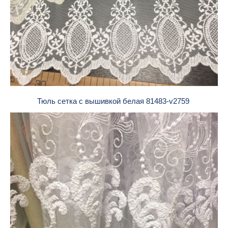
Тюль сетка с вышивкой белая 81483-v2759