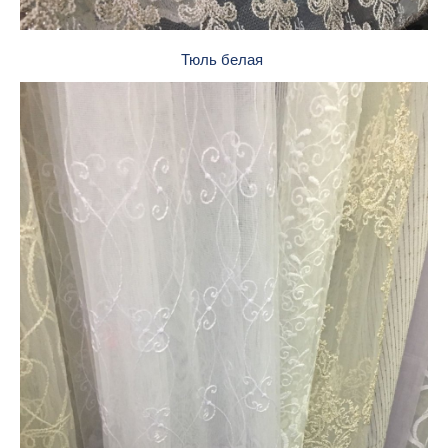
Тюль белая