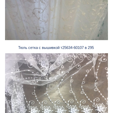
Тюль сетка с вышивкой т25634-60107 в 295