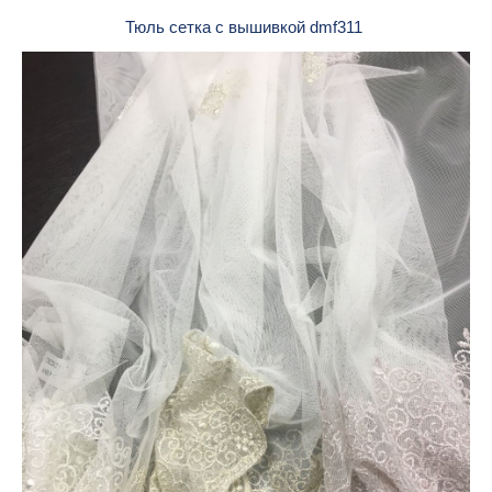
Тюль сетка с вышивкой dmf311