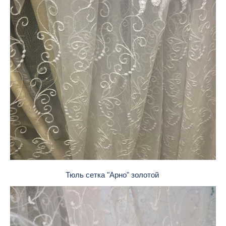
Тюль сетка "Арно" золотой