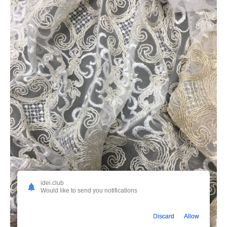
idei.club
Would like to send you notifications
Discard
Allow