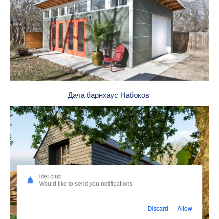
Дача барнхаус Набоков
idei.club
Would like to send you notifications
Discard
Allow