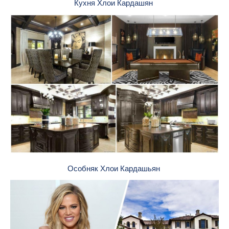
Кухня Хлои Кардашян
Особняк Хлои Кардашьян