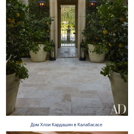
Дом Хлои Кардашян в Калабасасе