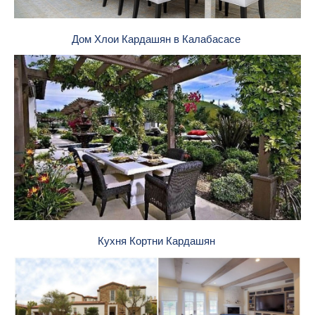
Дом Хлои Кардашян в Калабасасе
Кухня Кортни Кардашян